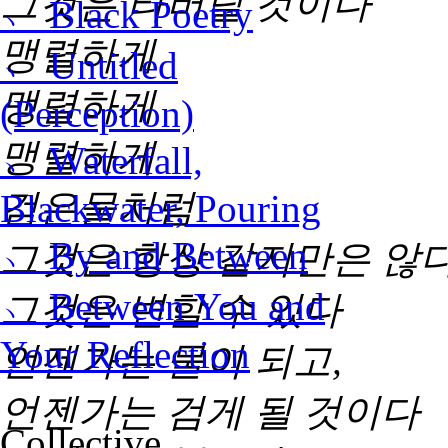
그것은 타버릴 것이다
﹆ Black Poetry
맹렬하게
﹆ Untitled
맹렬하게
(Perception)
맹렬하게
﹆ Waterfall,
검은물처럼
Blackwater, Pouring
﹆ By and Between
그것은 항상 같지만은 않
﹆ Between You and
그것은 변할 수 있다
Your Reflection
언젠가는 물이 되고,
언젠가는 검게 될 것이다
Collective