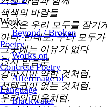
거센 바람과 함께
색색의 바람들
Work
그것은 우리 모두를 잠기게
﹆
Beyond / Broken
아니, 반대로, 우리 모두
Poetry
그곳에는 이유가 없다
﹆
Works on
단지 믿음뿐
Concrete Poetry
강하지만 약한 것처럼,
﹆ Afterimage of
선택권이 없는 것처럼,
Language
우리의 마음처럼,
﹆ Blackwater