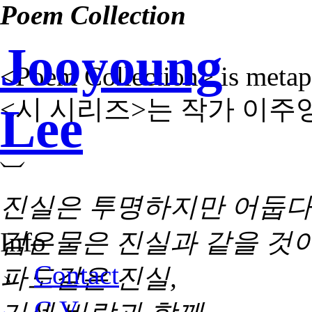
Poem Collection
Jooyoung
<Poem Collection> is metap
<시 시리즈>는 작가 이주
Lee
⏡
진실은 투명하지만 어둡
Info
검은물은 진실과 같을 것
﹆
Contact
파도같은 진실,
﹆ C.V