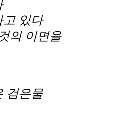
다
가고 있다
그것의 이면을
온 검은물