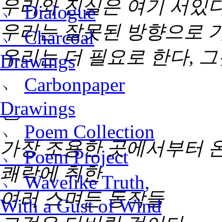
우리와 진실은 여기 서있
﹆ Dialogue
우리는 잘못된 방향으로 
﹆ Charcoal
우리는 더 필요로 한다, 
Drawings
﹆
Carbonpaper
Drawings
⏡
﹆
Poem Collection
가장 조용한 곳에서부터 
﹆ Poem Project
쾌락에 취한
﹆ Wavelike Truth,
여러 스며든 동작들
With a Gust of Wind